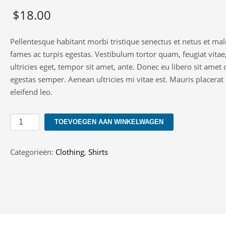
5.00
op 5
$
18.00
gebaseerd
op
klant
waarderingen
Pellentesque habitant morbi tristique senectus et netus et ma
fames ac turpis egestas. Vestibulum tortor quam, feugiat vitae
ultricies eget, tempor sit amet, ante. Donec eu libero sit ame
egestas semper. Aenean ultricies mi vitae est. Mauris placerat
eleifend leo.
Shirt
TOEVOEGEN AAN WINKELWAGEN
In
Super
Categorieën:
Clothing
,
Shirts
Longline
aantal