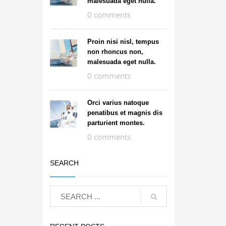
malesuada eget nulla.
0 comments
Proin nisi nisl, tempus
non rhoncus non,
malesuada eget nulla.
0 comments
Orci varius natoque
penatibus et magnis dis
parturient montes.
0 comments
SEARCH