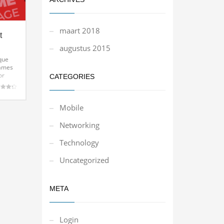
maart 2018
t
augustus 2015
ique
fames
or
CATEGORIES
ibero
ardeerd
Aenean
5
Mobile
erat
Networking
Technology
Uncategorized
META
Login