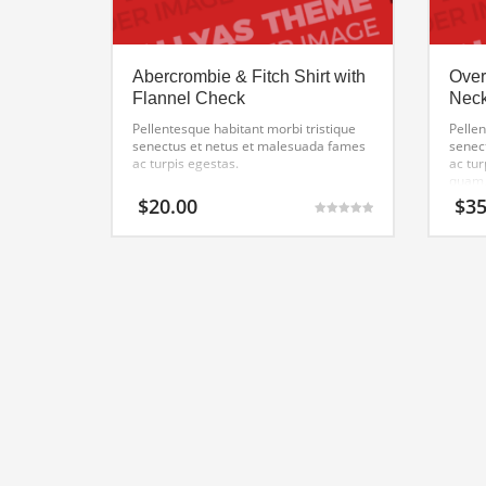
Abercrombie & Fitch Shirt with
Over
Flannel Check
Nec
Pellentesque habitant morbi tristique
Pellen
senectus et netus et malesuada fames
senec
ac turpis egestas.
ac tur
quam, 
tempo
$
20.00
$
35
sit a
Gewaardeerd
ultric
5.00
uit 5
eleife