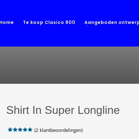
Home
Te koop Clasico 800
Aangeboden ontwer
Shirt In Super Longline
(
2
klantbeoordelingen)
Gewaardeerd
2