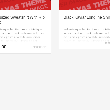
sized Sweatshirt With Rip
Black Kaviar Longline Shir
k
tesque habitant morbi tristique
Pellentesque habitant morbi trist
tus et netus et malesuada fames
senectus et netus et malesuada 
pis egestas. Vestibulum tortor
ac turpis egestas. Vestibulum tort
feugiat vitae, ultricies eget,
quam, feugiat vitae, ultricies eget,
r sit amet, ante. Donec eu libero
tempor sit amet, ante. Donec eu l
.00
Gewa
met quam egestas semper. Aenean
sit amet quam egestas semper. 
4.33
Gewaardeerd
Dit
uit 
ies mi vitae est. Mauris placerat
ultricies mi vitae est. Mauris plac
3.00
uit 5
nd leo.
eleifend leo.
product
heeft
meerdere
variaties.
Deze
optie
kan
gekozen
worden